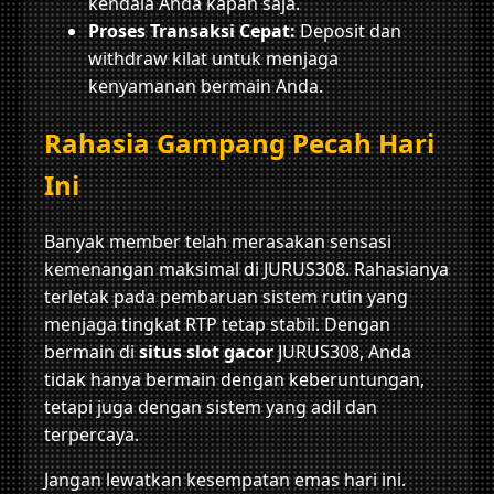
kendala Anda kapan saja.
Proses Transaksi Cepat:
Deposit dan
withdraw kilat untuk menjaga
kenyamanan bermain Anda.
Rahasia Gampang Pecah Hari
Ini
Banyak member telah merasakan sensasi
kemenangan maksimal di JURUS308. Rahasianya
terletak pada pembaruan sistem rutin yang
menjaga tingkat RTP tetap stabil. Dengan
bermain di
situs slot gacor
JURUS308, Anda
tidak hanya bermain dengan keberuntungan,
tetapi juga dengan sistem yang adil dan
terpercaya.
Jangan lewatkan kesempatan emas hari ini.